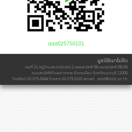
ddd025750101
มูลนิธิเมาไม่ขับ
เลขที่ 21 หมู่บ้านประชานิเวศน์ 2 ซอยสามัคคี 58 แยกสามัคคี 58/26
ถนนสามัคคีตำบลท่าทราย อำเภอเมือง จังหวัดนนทบุรี 11000
โทรศัพท์ 02-575-0044 โทรสาร 02-575-0101 email :
ddd@ddd.or.th