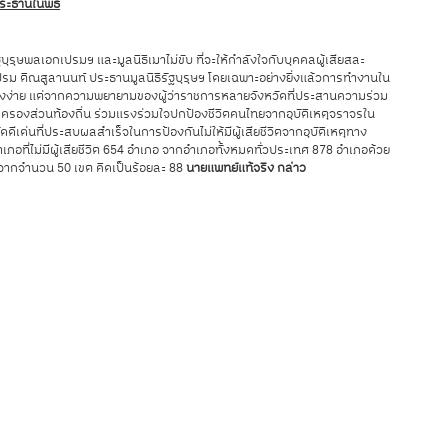
ระธานในพิธี
บุรุษพลเอกเปรมฯ และมูลนิธิเมาไม่ขับ ที่จะให้กำลังใจกับบุคคลผู้เสียสละ
 ติณสูลานนท์ ประธานมูลนิธิรัฐบุรุษฯ โดยเฉพาะอย่างยิ่งแล้วการทำงานใน
รื่องง่าย แต่จากความพยายามของผู้ว่าราชการหลายจังหวัดที่ประสานความร่วม
รองส่วนท้องถิ่น ร่วมแรงร่วมใจปกป้องชีวิตคนไทยจากอุบัติเหตุจราจรใน
ดีเด่นที่ประสบผลสำเร็จในการป้องกันไม่ให้มีผู้เสียชีวิตจากอุบัติเหตุทาง
ภอที่ไม่มีผู้เสียชีวิต 654 อำเภอ จากอำเภอทั้งหมดทั่วประเทศ 878 อำเภอด้วย
ีวิตจากจำนวน 50 เขต คิดเป็นร้อยละ 88
นายแพทย์แท้จริง กล่าว