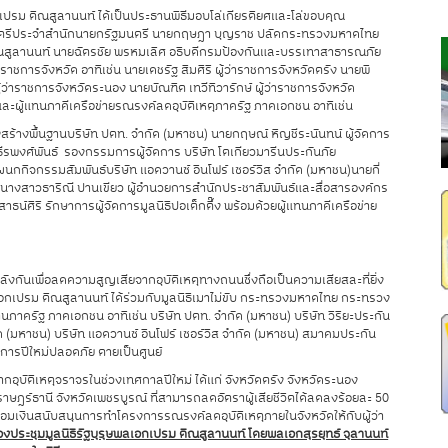
เปรม ติณสูลานนท์ ได้เป็นประธานพิธีมอบโล่เกียรติยศและโล่ขอบคุณ
ัฐมนตรีประจำสำนักนายกรัฐมนตรี นายกฤษฎา บุญราช ปลัดกระทรวงมหาดไทย
ิณสูลานนท์ นายฉัตรชัย พรหมเลิศ อธิบดีกรมป้องกันและบรรเทาสาธารณภัย
่าราชการจังหวัด
อาทิเช่น นายเดชรัฐ สิมศิริ ผู้ว่าราชการจังหวัดตรัง นายพิ
ผู้ว่าราชการจังหวัดระนอง นายบัณฑิต เทวีทิวารักษ์ ผู้ว่าราชการจังหวัด
และผู้แทนภาคีเครือข่ายรณรงค์ลดอุบัติเหตุภาครัฐ ภาคเอกชน อาทิเช่น
ครงสร้างพื้นฐานบริษัท ปตท. จำกัด (มหาชน) นายกฤษณ์ หิญชีระนันทน์ ผู้จัดการ
ธีรพงศ์พันธ์ รองกรรมการผู้จัดการ บริษัท โตเกียวมารีนประกันภัย
ิจกรรมสัมพันธ์บริษัท แอดวานซ์ อินโฟร์ เซอร์วิส จำกัด (มหาชน)นายกี่
 นางสาวธาริณี ปานเขียว ผู้อำนวยการสำนักประชาสัมพันธ์และสื่อสารองค์กร
์ศิริ รักษาการผู้จัดการมูลนิธิปอเต็กตึ๊ง พร้อมด้วยผู้แทนภาคีเครือข่าย
นเพื่อลดความสูญเสียจากอุบัติเหตุทางถนนซึ่งถือเป็นความเสียสละที่ยิ่ง
ษพลเอกเปรม ติณสูลานนท์ ได้ร่วมกับมูลนิธิเมาไม่ขับ กระทรวงมหาดไทย กระทรวง
ครัฐ ภาคเอกชน อาทิเช่น บริษัท ปตท. จำกัด (มหาชน) บริษัท วิริยะประกัน
ด (มหาชน) บริษัท แอดวานซ์ อินโฟร์ เซอร์วิส จำกัด (มหาชน) สมาคมประกัน
การปีใหม่ปลอดภัย ตายเป็นศูนย์
ตจากอุบัติเหตุจราจรในช่วงเทศกาลปีใหม่ ได้แก่ จังหวัดตรัง จังหวัดระนอง
ดสุราษฎร์ธานี จังหวัดเพชรบูรณ์ ที่สามารถลดอัตราผู้เสียชีวิตได้ลดลงร้อยละ 50
้อมเงินสนับสนุนการทำโครงการรณรงค์ลดอุบัติเหตุภายในจังหวัดให้กับผู้ว่า
องประชุมมูลนิธิรัฐบุรุษพลเอกเปรม ติณสูลานนท์ โดยพลเอกสุรยุทธ์ จุลานนท์