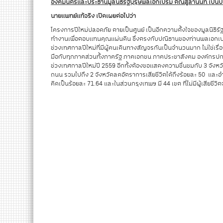
องคมนตรีและประธานมูลนิธิรัฐบุรุษพลเอกเปรม ติณสูลานนท์ เป็นป
นายแพทย์แท้จริง เปิดเผยต่อไปว่า
โครงการปีใหม่ปลอดภัย ตายเป็นศูนย์ เป็นอีกความตั้งใจของมูลนิธิรัฐ
ทำงานเพื่อตอบแทนคุณแผ่นดิน ซึ่งตรงกับปณิธานของท่านพลเอกเปรม
ช่วงเทศกาลปีใหม่ที่มีผู้คนเดินทางสัญจรกันเป็นจำนวนมาก ไม่ใช่เ
มือกับทุกภาคส่วนทั้งภาครัฐ ภาคเอกชน ภาคประชาสังคม องค์กรปกค
ช่วงเทศกาลปีใหม่ปี 2559 อีกทั้งต้องขอแสดงความชื่นชมกับ 3 จังหวัด
ถนน รวมไปถึง 2 จังหวัดลดอัตราการเสียชีวิตได้ถึงร้อยละ 50 และอำเ
คิดเป็นร้อยละ 71.64 และในส่วนกรุงเทพฯ มี 44 เขต ที่ไม่มีผู้เสียช