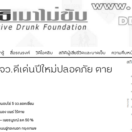
รู้
สื่อรณรงค์
วิดิโอคลิบ
สถิติผู้เสียชีวิตและบาดเจ็บ
ความคืบหน้
5 จว.ดีเด่นปีใหม่ปลอดภัย ตาย
ษฯมอบโล่ 5 จว.ยอดเยี่ยม
ะนอง แพร่
ไร้ตาย
 – เพชรบูรณ์ ลด 50
%
 ถนนอู่ทองนอก กรุงเทพฯ