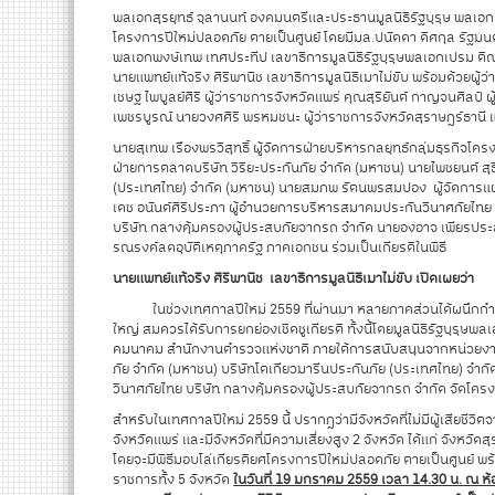
พลเอกสุรยุทธ์ จุลานนท์ องคมนตรีและประธานมูลนิธิรัฐบุรุษ พลเอก
โครงการปีใหม่ปลอดภัย ตายเป็นศูนย์ โดยมีมล.ปนัดดา ดิศกุล ร
พลเอกพงษ์เทพ เทศประทีป เลขาธิการมูลนิธิรัฐบุรุษพลเอกเปรม ต
นายแพทย์แท้จริง ศิริพานิช เลขาธิการมูลนิธิเมาไม่ขับ พร้อมด้วยผู้ว
เชษฐ ไพบูลย์ศิริ ผู้ว่าราชการจังหวัดแพร่ คุณสุริยันต์ กาญจนศิลป์ 
เพชรบูรณ์ นายวงศศิริ พรหมชนะ ผู้ว่าราชการจังหวัดสุราษฎร์ธานี 
นายสุเทพ เรืองพรวิสุทธิ์ ผู้จัดการฝ่ายบริหารกลยุทธ์กลุ่มธุรกิจโ
ฝ่ายการตลาดบริษัท วิริยะประกันภัย จำกัด (มหาชน) นายไพชยนต์ สุ
(ประเทศไทย) จำกัด (มหาชน) นายสมภพ รัตนพรสมปอง ผู้จัดการแผนกก
เดช อนันต์ศิริประภา ผู้อำนวยการบริหารสมาคมประกันวินาศภัยไทย
บริษัท กลางคุ้มครองผู้ประสบภัยจากรถ จำกัด นายองอาจ เพียรประสาธน
รณรงค์ลดอุบัติเหตุภาครัฐ ภาคเอกชน ร่วมเป็นเกียรติในพิธี
นายแพทย์แท้จริง ศิริพานิช เลขาธิการมูลนิธิเมาไม่ขับ เปิดเผยว่า
ในช่วงเทศกาลปีใหม่ 2559 ที่ผ่านมา หลายภาคส่วนได้ผนึกกำลังกั
ใหญ่ สมควรได้รับการยกย่องเชิดชูเกียรติ ทั้งนี้โดยมูลนิธิรัฐบุรุ
คมนาคม สำนักงานตำรวจแห่งชาติ ภายใต้การสนับสนุนจากหน่วยงานภา
ภัย จำกัด (มหาชน) บริษัทโตเกียวมารีนประกันภัย (ประเทศไทย) จำกั
วินาศภัยไทย บริษัท กลางคุ้มครองผู้ประสบภัยจากรถ จำกัด จัดโครง
สำหรับในเทศกาลปีใหม่ 2559 นี้ ปรากฎว่ามีจังหวัดที่ไม่มีผู้เสียชีวิ
จังหวัดแพร่ และมีจังหวัดที่มีความเสี่ยงสูง 2 จังหวัด ได้แก่ จังหวั
โดยจะมีพิธีมอบโล่เกียรติยศโครงการปีใหม่ปลอดภัย ตายเป็นศูนย์ พร
ราชการทั้ง 5 จังหวัด
ในวันที่ 19 มกราคม 2559 เวลา 14.30 น. ณ ห้