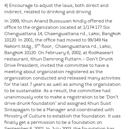
4) Encourage to adjust the laws, both direct and
indirect, related to drinking and driving
In 1999, Khun Anand Bussuwan kindly offered the
office to the organization located at 1/174-177 Soi
Chengwattana 14, Chaengwattana rd., Laksi, Bangkok
10120. In 2001, the office had moved to 99/349 Na
th
Nakorn bldg., 5
floor, Chaengwattana rd., Laksi,
Bangkok 10120. On February 6, 2002, at Rodkaseart
restaurant, Khun Damrong Puttarn – Don’t Drunk
Drive President, invited the committee to have a
meeting about organization registered as the
organization conducted and released many activities
for the last 7 years as well as aiming the organization
to be sustainable. As a result, the committee had
unanimously vote to make a registration to be ‘Don’t
drive drunk foundation’ and assigned Khun Susit
Sinlapagam to be a Manager and coordinated with
Ministry of Culture to establish the foundation. It was
finally get a permission to be a foundation on
September 6, 2002. In July 2003, the foundation has