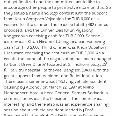
not yet finalized and the committee would like to
encourage other people to get involve more on this. So
they setup a name and logo contest with the support
from Khun Somporn Vejvanich for THB 6,000 as a
reward for the winner. There were totally 482 names
proposed, and the winner was Khun Piyapong
Kongprapun receiving cash for THB 3,000; Second
winner was Khun Niramol Wiengsarawan receiving
cash for THB 2,000; Third winner was Khun Supakorn
Wasutarn receiving the rest cash at THB 1,000. As a
result, the name of the organization has been changed
th
to ‘Don’t Drive Drunk’ located at Sirindhorn bldg., 13
fl., Rajvithi hospital, Rajthevee, Bangkok 10400 with the
great support from Accident and Relief Institution.
There was a seminar about ‘Solving vehicle accident
causing by Alcohol’ on March 22, 1997 at Nikko
Mahanakorn hotel where General Samart Sodsatit, a
commissioner, was the President. The seminar was
interesting and there also was an experience sharing
session about vehicle accident leaded by Prof.
Surawong Wattanakul, Col.Dr.Vatanyoo Pradyanont,