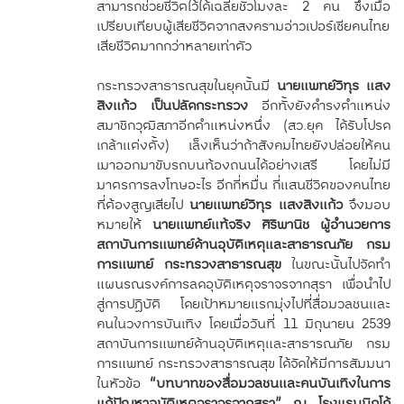
สามารถช่วยชีวิตไว้ได้เฉลี่ยชั่วโมงละ 2 คน ซึ่งเมื่อ
เปรียบเทียบผู้เสียชีวิตจากสงครามอ่าวเปอร์เซียคนไทย
เสียชีวิตมากกว่าหลายเท่าตัว
กระทรวงสาธารณสุขในยุคนั้นมี
นายแพทย์วิทุร แสง
สิงแก้ว เป็นปลัดกระทรวง
อีกทั้งยังดำรงตำแหน่ง
สมาชิกวุฒิสภาอีกตำแหน่งหนึ่ง (สว.ยุค ได้รับโปรด
เกล้าแต่งตั้ง) เล็งเห็นว่าถ้าสังคมไทยยังปล่อยให้คน
เมาออกมาขับรถบนท้องถนนได้อย่างเสรี โดยไม่มี
มาตรการลงโทษอะไร อีกกี่หมื่น กี่แสนชีวิตของคนไทย
ที่ต้องสูญเสียไป
นายแพทย์วิทุร แสงสิงแก้ว
จึงมอบ
หมายให้
นายแพทย์แท้จริง ศิริพานิช ผู้อำนวยการ
สถาบันการแพทย์ด้านอุบัติเหตุและสาธารณภัย กรม
การแพทย์ กระทรวงสาธารณสุข
ในขณะนั้นไปจัดทำ
แผนรณรงค์การลดอุบัติเหตุจราจรจากสุรา เพื่อนำไป
สู่การปฏิบัติ โดยเป้าหมายแรกมุ่งไปที่สื่อมวลชนและ
คนในวงการบันเทิง โดยเมื่อวันที่ 11 มิถุนายน 2539
สถาบันการแพทย์ด้านอุบัติเหตุและสาธารณภัย กรม
การแพทย์ กระทรวงสาธารณสุข ได้จัดให้มีการสัมมนา
ในหัวข้อ
“บทบาทของสื่อมวลชนและคนบันเทิงในการ
แก้ปัญหาอุบัติเหตุจราจรจากสุรา” ณ โรงแรมนิกโก้