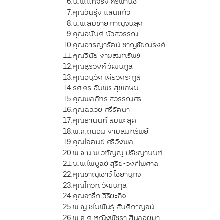
6.
น.พ.แท้จริง ศิริพานิช
7.
คุณวันรุ่ง แสนแก้ว
8.
น.พ.สมชาย กาญจนสุต
9.
คุณอนันต์ บัวสุวรรณ
10.
คุณอารญารัตน์ ชาญชัยณรงค์
11.
คุณวินัย งามสมทรัพย์
12.
คุณสุรวงศ์ วัฒนกูล
13.
คุณอนุวัติ เตียวตระกูล
14.
รศ.ดร.อัมพร สุขเกษม
15.
คุณพลภัทร สุวรรณศร
16.
คุณฉลวย ศรีรัตนา
17.
คุณธานินท์ ลิมพะสุต
18.
พ.ต.ถนอม งามสมทรัพย์
19.
คุณไจตนย์ ศรีวังพล
20.
พ.อ.น.พ.วทัญญู ปรัชญานนท์
21.
น.พ.ไพบูลย์ สุริยะวงศ์ไพศาล
22.
คุณชาญเชาว์ ไชยานุกิจ
23.
คุณโกวิท วัฒนกุล
24.
คุณจารึก วิริยะกิจ
25.
พ.ญ.ชไมพันธุ์ สันติกาญจน์
26.
พ.ต.ต.หญิงพัชรา สินลอยมา