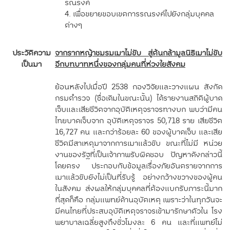
รณรงค์
4. เพื่อขยายขอบเขตการรณรงค์ไปยังกลุ่มบุคคล
ต่างๆ
ประวัติความ
จากรากหญ้าชมรมเมาไม่ขับ สู่ต้นกล้ามูลนิธิเมาไม่ขับ
เป็นมา
อีกบทบาทหนึ่งของกลุ่มคนที่ห่วงใยสังคม
ย้อนหลังไปเมื่อปี 2538 กองวิจัยและวางแผน สังกัด
กรมตำรวจ (ชื่อเดิมในขณะนั้น) ได้รายงานสถิติผู้บาด
เจ็บและเสียชีวิตจากอุบัติเหตุจราจรทางบก พบว่ามีคน
ไทยบาดเจ็บจาก อุบัติเหตุจราจร 50,718 ราย เสียชีวิต
16,727 คน และกว่าร้อยละ 60 ของผู้บาดเจ็บ และเสีย
ชีวิตมีสาเหตุมาจากการเมาแล้วขับ ขณะที่ไม่มี หน่วย
งานของรัฐที่เป็นเจ้าภาพรับผิดชอบ ปัญหาดังกล่าวนี้
โดยตรง ประกอบกับข้อมูลเรื่องภัยอันตรายจากการ
เมาแล้วขับยังไม่เป็นที่รับรู้ อย่างกว้างขวางของผู้คน
ในสังคม ส่งผลให้กลุ่มบุคคลที่ต้องแบกรับภาระนี้มาก
ที่สุดก็คือ กลุ่มแพทย์ด้านอุบัตเหตุ เพราะว่าในทุกวันจะ
มีคนไทยที่ประสบอุบัติเหตุจราจรเข้ามารักษาตัวใน โรง
พยาบาลเฉลี่ยสูงถึงชั่วโมงละ 6 คน และที่แพทย์ไม่