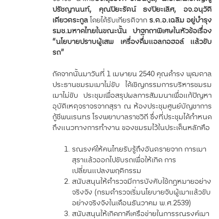
ปรัชญานนท์, คุณปิยะรัตน์ ธงปิยะเลิศ, อจ.อนุวัติ
เตียวตระกูล
โดยได้รับเกียรติจาก
ร.ต.อ.เฉลิม อยู่บำรุง
รมช.มหาดไทยในขณะนั้น ปาฐกถาพิเศษในหัวข้อเรื่อง
“นโยบายปราบผู้เสพ เครื่องดื่มแอลกอฮอล์ แล้วขับ
รถ”
ถัดจากนั้นมาวันที่ 1 เมษายน 2540 คุณดำรง พุฒตาล
ประธานชมรมเมาไม่ขับ ได้เชิญกรรมการบริหารชมรม
เมาไม่ขับ ประชุมเพื่อสรุปผลการสัมมนาเพื่อแก้ปัญหา
อุบัติเหตุจราจรจากสุรา ณ ห้องประชุมศูนย์บัญชาการ
กู้ชีพนเรนทร โรงพยาบาลราชวิถี ซึ่งที่ประชุมได้กำหนด
ถึงแนวทางการทำงาน ของชมรมไว้ในประเด็นหลักคือ
รณรงค์ให้คนไทยรับรู้ถึงอันตรายจาก การเมา
สุราแล้วออกไปขับรถเพื่อให้เกิด การ
เปลี่ยนแปลงพฤติกรรม
สนับสนุนให้ตำรวจมีการบังคับใช้กฎหมายอย่าง
จริงจัง (กรมตำรวจเริ่มนโยบายจับผู้เมาแล้วขับ
อย่างจริงจังในเดือนธันวาคม พ.ศ.2539)
สนับสนุนให้เกิดภาคีเครือข่ายในการรณรงค์เมา