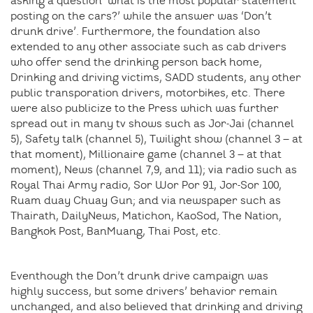
asking a question ‘what is the most popular statement
posting on the cars?’ while the answer was ‘Don’t
drunk drive’. Furthermore, the foundation also
extended to any other associate such as cab drivers
who offer send the drinking person back home,
Drinking and driving victims, SADD students, any other
public transporation drivers, motorbikes, etc. There
were also publicize to the Press which was further
spread out in many tv shows such as Jor-Jai (channel
5), Safety talk (channel 5), Twilight show (channel 3 – at
that moment), Millionaire game (channel 3 – at that
moment), News (channel 7,9, and 11); via radio such as
Royal Thai Army radio, Sor Wor Por 91, Jor-Sor 100,
Ruam duay Chuay Gun; and via newspaper such as
Thairath, DailyNews, Matichon, KaoSod, The Nation,
Bangkok Post, BanMuang, Thai Post, etc.
Eventhough the Don’t drunk drive campaign was
highly success, but some drivers’ behavior remain
unchanged, and also believed that drinking and driving