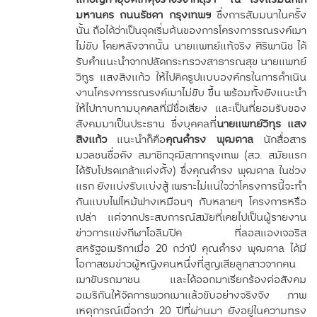
มหานคร ถนนรัชดา กรุงเทพฯ
ซึ่งการสัมมนาในครั้ง
นั้น ถือได้ว่าเป็นจุดเริ่มต้นของการโครงการรณรงค์เมา
ไม่ขับ โดยหลังจากนั้น นายแพทย์แท้จริง ศิริพานิช ได้
รับคำแนะนำจากปลัดกระทรวงสาธารณสุข นายแพทย์
วิทูร แสงสิงแก้ว ให้ไปคิดรูปแบบองค์กรในการดำเนิน
งานโครงการรณรงค์เมาไม่ขับ ขึ้น พร้อมทั้งยังแนะนำ
ให้ไปทาบทามบุคคลที่มีชื่อเสียง และเป็นที่ยอมรับของ
สังคมมาเป็นประธาน ซึ่งบุคคลที่
นายแพทย์วิทุร แสง
สิงแก้ว
แนะนำก็คือ
คุณดำรง พุฒตาล
นักสื่อสาร
มวลชนชื่อดัง สมาชิกวุฒิสภากรุงเทพ (สว. สมัยแรก
ได้รับโปรดเกล้าแต่งตั้ง) ซึ่งคุณดำรง พุฒตาล ในช่วง
แรก ยังแบ่งรับแบ่งสู้ เพราะไม่แน่ใจว่าโครงการนี้จะทำ
กันแบบไฟไหม้ฟางเหมือนๆ กับหลายๆ โครงการหรือ
เปล่า แต่จากประสบการณ์สมัยที่เคยไปเป็นผู้รายงาน
ข่าวการแข่งกีฬาโอลิมปิค ที่ลอสแองเจอริส
สหรัฐอเมริกาเมื่อ 20 กว่าปี คุณดำรง พุฒตาล ได้มี
โอกาสชมข่าวผู้หญิงคนหนึ่งที่สูญเสียลูกสาวจากคน
เมาขับรถมาชน และได้ออกมาเรียกร้องต่อสังคม
อเมริกันให้จัดการพวกเมาแล้วขับอย่างจริงจัง ภาพ
เหตุการณ์เมื่อกว่า 20 ปีที่ผ่านมา ยังอยู่ในความทรง