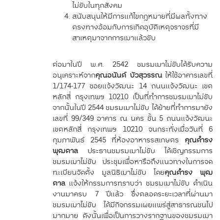
ไม่ขับในทุกสังคม
สนับสนุนให้มีการแก้ไขกฎหมายที่มีผลทั้งทาง
ตรงทางอ้อมกับการเกิดอุบัติเหตุจราจรที่มี
สาเหตุมาจากการเมาแล้วขับ
ต่อมาในปี พ.ศ. 2542 ชมรมเมาไม่ขับได้รับความ
อนุเคราะห์จาก
คุณอนันต์ บัวสุวรรณ
ให้ใช้อาคารเลขที่
1/174-177 ซอยแจ้งวัฒนะ 14 ถนนแจ้งวัฒนะ เขต
หลักสี่ กรุงเทพฯ 10210 เป็นที่ทำการชมรมเมาไม่ขับ
จากนั้นในปี 2544 ชมรมเมาไม่ขับ ได้ย้ายที่ทำการมายัง
เลขที่ 99/349 อาคาร ณ นคร ชั้น 5 ถนนแจ้งวัฒนะ
เขตหลักสี่ กรุงเทพฯ 10210 จนกระทั่งเมื่อวันที่ 6
กุมภาพันธ์ 2545 ที่ห้องอาหารรสเกษตร
คุณดำรง
พุฒตาล
ประธานชมรมเมาไม่ขับ ได้เชิญกรรมการ
ชมรมเมาไม่ขับ ประชุมเพื่อหารือถึงแนวทางในการจด
ทะเบียนจัดตั้ง มูลนิธิเมาไม่ขับ โดย
คุณดำรง พุฒ
ตาล
แจ้งให้กรรมการทราบว่า ชมรมเมาไม่ขับ ดำเนิน
งานมาครบ 7 ปีแล้ว ซึ่งตลอดระยะเวลาที่ผ่านมา
ชมรมเมาไม่ขับ ได้มีกิจกรรมเผยแพร่สู่สาธารณชนไป
มากมาย ดังนั้นเพื่อเป็นการวางรากฐานของชมรมเมา