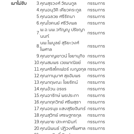
เมาไม่ขับ
3.
คุณสุรวงศ์ วัฒนกูล
กรรมการ
4.
คุณอนุวัติ เตียวตระกูล
กรรมการ
5.
คุณฉลวย ศรีรัตนา
กรรมการ
6.
คุณไจตนย์ ศรีวังพล
กรรมการ
พ.อ.นพ.วทัญญู ปรัชญา
7.
กรรมการ
นนท์
นพ.ไพบูลย์ สุริยะวงศ์
8.
กรรมการ
ไพศาล
9.
คุณชาญเชาวน์ ไชยานุกิจ
กรรมการ
10.
คุณสมพร เวชพาณิชย์
กรรมการ
11.
คุณคริสโตเฟอร์ เบญจกุล
กรรมการ
12.
คุณภานุมาศ สุขอัมพร
กรรมการ
13.
คุณกฤษณะ ไชยรัตน์
กรรมการ
14.
คุณอ้วน อรชร
กรรมการ
15.
คุณอารักษ์ พรประภา
กรรมการ
16.
คุณกฤตวิทย์ ศรีพสุธา
กรรมการ
17.
คุณอรนุช แสงสุริยจันทร์
กรรมการ
18.
คุณสุวิทย์ เศรษฐกรกุล
กรรมการ
19.
คุณชาย ปถะคามินท์
กรรมการ
20.
คุณนิพนธ์ ปฏิวงศ์ไพศาล
กรรมการ