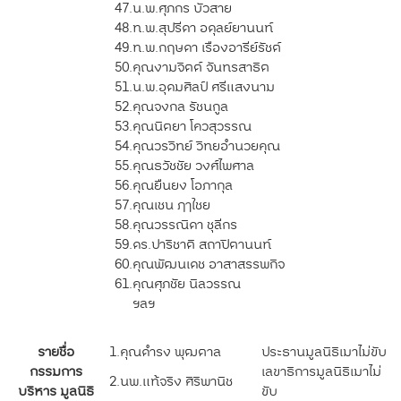
47.
น.พ.ศุภกร บัวสาย
48.
ท.พ.สุปรีดา อดุลย์ยานนท์
49.
ท.พ.กฤษดา เรืองอารีย์รัชต์
50.
คุณงามจิตต์ จันทรสาธิต
51.
น.พ.อุดมศิลป์ ศรีแสงนาม
52.
คุณจงกล รัชนกูล
53.
คุณนิตยา โควสุวรรณ
54.
คุณวรวิทย์ วิทยอำนวยคุณ
55.
คุณธวัชชัย วงศ์ไพศาล
56.
คุณยืนยง โอภากุล
57.
คุณเชน ฦาใชย
58.
คุณวรรณิดา ชุลีกร
59.
ดร.ปาริชาติ สถาปิตานนท์
60.
คุณพัฒนเดช อาสาสรรพกิจ
61.
คุณศุภชัย นิลวรรณ
ฯลฯ
รายชื่อ
1.
คุณดำรง พุฒตาล
ประธานมูลนิธิเมาไม่ขับ
กรรมการ
เลขาธิการมูลนิธิเมาไม่
2.
นพ.แท้จริง ศิริพานิช
บริหาร มูลนิธิ
ขับ