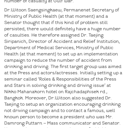
number of casualty at Gulf war.
Dr.Witoon Saengsingkaew, Permanenet Secretary of
Ministry of Public Health (at that moment) and a
Senator thought that if this kind of problem still
persisted, there would definitely have a huge number
of casulties. He therefore assigned Dr. Taejing
Siripanich, Director of Accident and Relief Institution,
Department of Medical Services, Ministry of Public
Health (at that mement) to set up an implementation
campaign to reduce the number of accident from
drinking and driving. The first target group was aimed
at the Press and actors/actresses. Initially setting up a
seminar called ‘Roles & Responsibilities of the Press
and Stars in solving drinking and driving issue’ at
Nikko Mahanakorn hotel on Rajchadaphisek rd.,
Bangkok. Moreover, Dr.Witoon also suggested Dr.
Taejing to setup an organization encouraging drinking
not driving campaign and to contact a famous, well
known person to become a president who was Mr.
Damrong Puttarn – Mass communicator and Senator.