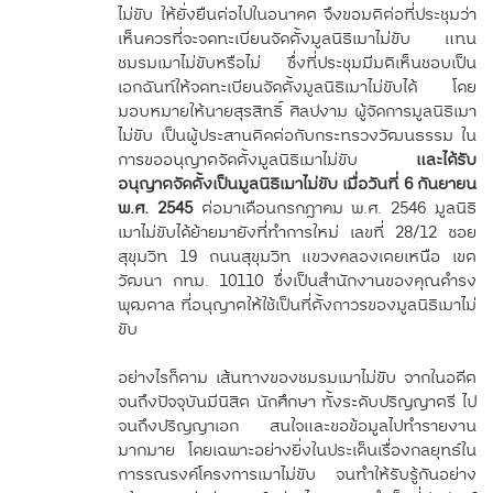
ไม่ขับ ให้ยั่งยืนต่อไปในอนาคต จึงขอมติต่อที่ประชุมว่า
เห็นควรที่จะจดทะเบียนจัดตั้งมูลนิธิเมาไม่ขับ แทน
ชมรมเมาไม่ขับหรือไม่ ซึ่งที่ประชุมมีมติเห็นชอบเป็น
เอกฉันท์ให้จดทะเบียนจัดตั้งมูลนิธิเมาไม่ขับได้ โดย
มอบหมายให้นายสุรสิทธิ์ ศิลปงาม ผู้จัดการมูลนิธิเมา
ไม่ขับ เป็นผู้ประสานติดต่อกับกระทรวงวัฒนธรรม ใน
การขออนุญาตจัดตั้งมูลนิธิเมาไม่ขับ
และได้รับ
อนุญาตจัดตั้งเป็นมูลนิธิเมาไม่ขับ เมื่อวันที่ 6 กันยายน
พ.ศ. 2545
ต่อมาเดือนกรกฎาคม พ.ศ. 2546 มูลนิธิ
เมาไม่ขับได้ย้ายมายังที่ทำการใหม่ เลขที่ 28/12 ซอย
สุขุมวิท 19 ถนนสุขุมวิท แขวงคลองเตยเหนือ เขต
วัฒนา กทม. 10110 ซึ่งเป็นสำนักงานของคุณดำรง
พุฒตาล ที่อนุญาตให้ใช้เป็นที่ตั้งถาวรของมูลนิธิเมาไม่
ขับ
อย่างไรก็ตาม เส้นทางของชมรมเมาไม่ขับ จากในอดีต
จนถึงปัจจุบันมีนิสิต นักศึกษา ทั้งระดับปริญญาตรี ไป
จนถึงปริญญาเอก สนใจและขอข้อมูลไปทำรายงาน
มากมาย โดยเฉพาะอย่างยิ่งในประเด็นเรื่องกลยุทธ์ใน
การรณรงค์โครงการเมาไม่ขับ จนทำให้รับรู้กันอย่าง