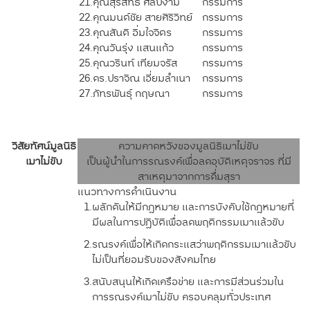
21.
คุณสุรสิทธิ์ ศิลปงาม
กรรมการ
22.
คุณมนต์ชัย สายศิริวิทย์
กรรมการ
23.
คุณสันติ อิ่มใจจิตร
กรรมการ
24.
คุณวันรุ่ง แสนแก้ว
กรรมการ
25.
คุณวรินท์ เทียมจรัส
กรรมการ
26.
ดร.ปราจิณ เอี่ยมลำเนา
กรรมการ
27.
ภัทรพันธุ์ กฤษณา
กรรมการ
วิสัยทัศน์มูลนิธิ
ความคาดหวังของมูลนิธิเมาไม่ขับ
เมาไม่ขับ
เป็นผู้นำในการรณรงค์เพื่อลดอุบัติเหตุจราจร ที่มี
สาเหตุมาจากการดื่มสุรา
แนวทางการดำเนินงาน
1.
ผลักดันให้มีกฎหมาย และการบังคับใช้กฎหมายที่
มีผลในการปฏิบัติเพื่อลดพฤติกรรมเมาแล้วขับ
2.
รณรงค์เพื่อให้เกิดกระแสว่าพฤติกรรมเมาแล้วขับ
ไม่เป็นที่ยอมรับของสังคมไทย
3.
สนับสนุนให้เกิดเครือข่าย และการมีส่วนร่วมใน
การรณรงค์เมาไม่ขับ ครอบคลุมทั่วประเทศ