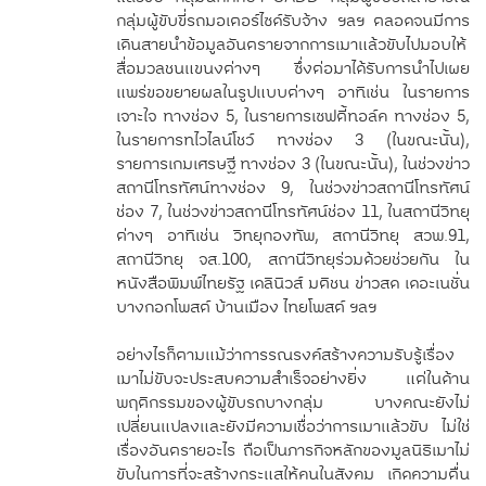
กลุ่มผู้ขับขี่รถมอเตอร์ไซด์รับจ้าง ฯลฯ ตลอดจนมีการ
เดินสายนำข้อมูลอันตรายจากการเมาแล้วขับไปมอบให้
สื่อมวลชนแขนงต่างๆ ซึ่งต่อมาได้รับการนำไปเผย
แพร่ขอขยายผลในรูปแบบต่างๆ อาทิเช่น ในรายการ
เจาะใจ ทางช่อง 5, ในรายการเซฟตี้ทอล์ค ทางช่อง 5,
ในรายการทไวไลน์โชว์ ทางช่อง 3 (ในขณะนั้น),
รายการเกมเศรษฐี ทางช่อง 3 (ในขณะนั้น), ในช่วงข่าว
สถานีโทรทัศน์ทางช่อง 9, ในช่วงข่าวสถานีโทรทัศน์
ช่อง 7, ในช่วงข่าวสถานีโทรทัศน์ช่อง 11, ในสถานีวิทยุ
ต่างๆ อาทิเช่น วิทยุกองทัพ, สถานีวิทยุ สวพ.91,
สถานีวิทยุ จส.100, สถานีวิทยุร่วมด้วยช่วยกัน ใน
หนังสือพิมพ์ไทยรัฐ เดลินิวส์ มติชน ข่าวสด เดอะเนชั่น
บางกอกโพสต์ บ้านเมือง ไทยโพสต์ ฯลฯ
อย่างไรก็ตามแม้ว่าการรณรงค์สร้างความรับรู้เรื่อง
เมาไม่ขับจะประสบความสำเร็จอย่างยิ่ง แต่ในด้าน
พฤติกรรมของผู้ขับรถบางกลุ่ม บางคณะยังไม่
เปลี่ยนแปลงและยังมีความเชื่อว่าการเมาแล้วขับ ไม่ใช่
เรื่องอันตรายอะไร ถือเป็นภารกิจหลักของมูลนิธิเมาไม่
ขับในการที่จะสร้างกระแสให้คนในสังคม เกิดความตื่น