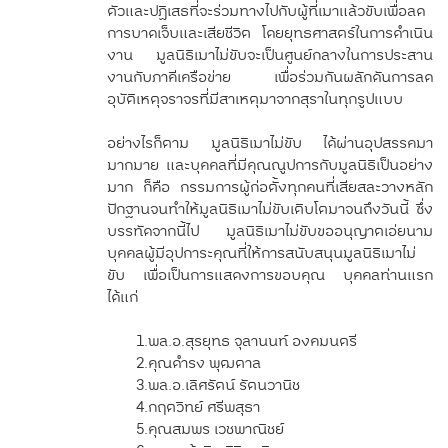
ตัวและปฏิเสธที่จะร่วมทางไปกับผู้ที่เมาแล้วขับเพื่อลด
การบาดเจ็บและเสียชีวิต โดยยุทธศาสตร์ในการดำเนิน
งาน มูลนิธิเมาไม่ขับจะเป็นศูนย์กลางในการประสาน
งานกับภาคีเครือข่าย เพื่อร่วมกันผลักดันการลด
อุบัติเหตุจราจรที่มีสาเหตุมาจากสุราในทุกรูปแบบ
อย่างไรก็ตาม มูลนิธิเมาไม่ขับ ได้ผ่านอุปสรรคมา
มากมาย และบุคคลที่มีคุณณูปการกับมูลนิธิเป็นอย่าง
มาก ก็คือ กรรมการผู้ก่อตั้งทุกคนที่เสียสละวางหลัก
ปักฐานจนทำให้มูลนิธิเมาไม่ขับเติบโตมาจนถึงวันนี้ ซึ่ง
บรรทัดจากนี้ไป มูลนิธิเมาไม่ขับขออนุญาตเอ่ยนาม
บุคคลผู้มีอุปการะคุณที่ให้การสนับสนุนมูลนิธิเมาไม่
ขับ เพื่อเป็นการแสดงการขอบคุณ บุคคลท่านแรก
ได้แก่
1.
พล.อ.สุรยุทธ จุลานนท์ องคมนตรี
2.
คุณดำรง พุฒตาล
3.
พล.อ.เลิศรัตน์ รัตนวานิช
4.
กฤตวิทย์ ศรีพสุธา
5.
คุณสมพร เวชพาณิชย์