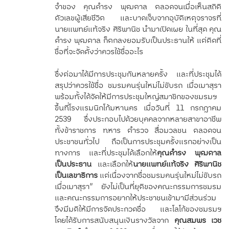
จำของ คุณดำรง พุฒตาล ตลอดจนเมื่อเห็นสถิติ
ตัวเลขผู้เสียชีวิต และบาดเจ็บจากอุบัติเหตุจราจรที่
นายแพทย์แท้จริง ศิริพานิช นำมาเปิดเผย ในที่สุด คุณ
ดำรง พุฒตาล ก็ตกลงยอมรับเป็นประธานให้ แต่ติดที่
ชื่อที่จะจัดตั้งว่าควรใช้ชื่ออะไร
ซึ่งต่อมาได้มีการประชุมกันหลายครั้ง และที่ประชุมได้
สรุปว่าควรใช้ชื่อ ชมรมคนรุ่นใหม่ไม่ขับรถ เมื่อเมาสุรา
พร้อมทั้งได้จัดให้มีการประชุมใหญ่สมาชิกของชมรมฯ
ขึ้นที่โรงแรมนิกโก้มหานคร เมื่อวันที่ 11 กรกฎาคม
2539 ซึ่งประกอบไปด้วยบุคคลจากหลายสาขาอาชีพ
ทั้งข้าราชการ ทหาร ตำรวจ สื่อมวลชน ตลอดจน
ประชาชนทั่วไป ถือเป็นการประชุมครั้งแรกอย่างเป็น
ทางการ และที่ประชุมได้เลือกให้
คุณดำรง พุฒตาล
เป็นประธาน
และเลือกให้
นายแพทย์แท้จริง ศิริพานิช
เป็นเลขาธิการ
แต่เนื่องจากชื่อชมรมคนรุ่นใหม่ไม่ขับรถ
เมื่อเมาสุรา” ยังไม่เป็นที่ยุติของคณะกรรมการชมรม
และคณะกรรมการอยากให้ประชาชนเข้ามามีส่วนร่วม
จึงมีมติให้มีการจัดประกวดชื่อ และโลโก้ของชมรมฯ
โดยได้รับการสนับสนุนเงินรางวัลจาก
คุณสมพร เวช