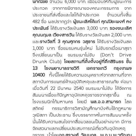
พาณิชย์
จำนวน 6,000 บาท เพื่อมอบให้กับผู้ชนะการ
ประกวด จากการพิจารณาของคณะกรรมการ จาก
ประชาชนที่ส่งชื่อและโลโก้เข้าประกวด จำนวนทั้งสิ้น
482 ชื่อ ผลปรากฏว่า
ผู้ชนะเลิศได้แก่ คุณปิยะพงศ์ คง
ประพันธ์
ได้รับรางวัลเงินสด 3,000 บาท
รองชนะเลิศ
คุณนฤมล เวียงสารวัน
ได้รับรางวัลเงินสด 2,000 บาท
และ
รางวัลที่ 3 คุณศุภกร วสุธาร
ได้รับรางวัลเงินสด
1,000 บาท ชื่อชมรมคนรุ่นใหม่ ไม่ขับรถเมื่อเมาสุรา
จึงเปลี่ยนมาเป็น ชมรมเมาไม่ขับ (Don’t Drive
Drunk Club)
โดยสถานที่ตั้งตั้งอยู่ที่ตึกสิรินธร ชั้น
13 โรงพยาบาลราชวิถี เขตราชเทวี กรุงเทพฯ
10400
ทั้งนี้โดยได้รับความอนุเคราะห์จากสถานที่จาก
สถาบันการแพทย์ด้านอุบัติเหตุและสาธารณภัย ต่อมา
เมื่อวันที่ 22 มีนาคม 2540 ชมรมเมาไม่ขับ ได้จัดการ
สัมมนาเพื่อแก้ปัญหาอุบัตเหตุจราจรจากสุราขึ้น ณ
โรงแรมนิกโก้มหานคร โดยมี
พล.อ.อ.สามารถ
โสด
สถิตย์ กรรมาธิการวิสามัญศึกษาบังคับใช้กฎหมาย
วุฒิสภา เป็นประธาน ซึ่งบรรยากาศในการสัมมนาครั้ง
นั้นได้รับความสนใจจากสื่อมวลชนเป็นอย่างมาก มีการ
จัดเสวนาแลกเปลี่ยนประสบการณ์เกี่ยวกับอุบัตเหตุ
จราจร นำโดย
อจ.สุรวงศ์ วัฒนกูล, พ.อ.น.พ.วทัญญู