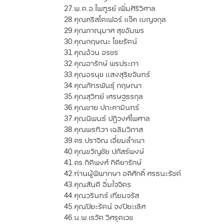
27.
พ.ต.อ.ไพฑูรย์ เพิ่มศิริวิศาล
28.
คุณคริสโตเฟอร์ แจ๊ค เบญจกุล
29.
คุณภาณุมาศ สุขอัมพร
30.
คุณกฤษณะ ไชยรัตน์
31.
คุณอ้วน อรชร
32.
คุณอารักษ์ พรประภา
33.
คุณอรนุช แสงสุริยจันทร์
34.
คุณภัทรพันธุ์ กฤษณา
35.
คุณสุวิทย์ เศรษฐธรกุล
36.
คุณชาย ปถะคามินทร์
37.
คุณนิพนธ์ ปฏิวงศ์ไพศาล
38.
คุณพรทิวา เฉลิมวิภาส
39.
ดร.ปราจิณ เอี่ยมลำเนา
40.
คุณขวัญชัย ปภัสร์พงษ์
41.
ดร.กิติพงศ์ กิติยารักษ์
42.
ท่านผู้พิพากษา อดิศักดิ์ ศรธนะรัชต์
43.
คุณสันติ อิ่มใจจิตร
44.
คุณวรินทร์ เทียมจรัส
45.
คุณปิยะรัตน์ จงปิยะเลิศ
46.
น.พ.เรวัต วิศรุตเวช