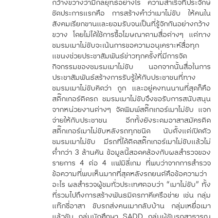
กว้างขวางว่ามีกลยุทธ์อย่างไร ความสำเร็จที่ประจักษ์
ชัดประการแรกคือ การสร้างคำว่าเมาไม่ขับ ให้คนใน
สังคมเรียกขานและยอมรับจนเป็นที่รู้จักกันอย่างกว้าง
ขวาง โดยไม่ได้ใช้การซื้อโฆษณาตามสื่อต่างๆ แต่ทาง
ชมรมเมาไม่ขับจะเน้นการขอความอนุเคราะห์สื่อทุก
แขนงช่วยประชาสัมพันธ์ข่าวทุกครั้งที่มีการจัด
กิจกรรมของชมรมเมาไม่ขับ นอกจากนั้นสื่อในการ
ประชาสัมพันธ์สร้างการรับรู้ให้กับประชาชนที่ทาง
ชมรมเมาไม่ขับคิดว่า ถูก และอยู่คงทนนานที่สุดก็คือ
สติ๊กเกอร์ติดรถ ชมรมเมาไม่ขับจึงขอรับการสนับสนุน
จากหน่วยงานต่างๆ จัดพิมพ์สติ๊กเกอร์เมาไม่ขับ แจก
จ่ายให้กับประชาชน อีกทั้งยังระดมอาสาสมัครติด
สติ๊กเกอร์เมาไม่ขับหลังรถทุกชนิด นับตั้งแต่เปิดตัว
ชมรมเมาไม่ขับ มีรถที่ได้ติดสติ๊กเกอร์เมาไม่ขับแล้วไม่
ต่ำกว่า 3 ล้านคัน ข้อมูลนี้สอดคล้องกับผลสำรวจของ
รายการ 4 ต่อ 4 แฟมิลี่เกม ที่พบว่าจากการสำรวจ
ข้อความที่พบเห็นมากที่สุดหลังรถยนต์คือข้อความว่า
อะไร ผลสำรวจผู้ชมทั่วประเทศตอบว่า “เมาไม่ขับ” ทั้ง
ที่รวมไปถึงการสร้างพันธมิตรภาคีเครือข่าย เช่น กลุ่ม
แท๊กซี่อาสา ขับรถส่งคนเมากลับบ้าน กลุ่มเหยื่อเมา
แล้วขับ กลุ่มนักศึกษา SADD กลุ่มผู้ขับรถสาธารณ