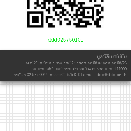
ddd025750101
มูลนิธิเมาไม่ขับ
เลขที่ 21 หมู่บ้านประชานิเวศน์ 2 ซอยสามัคคี 58 แยกสามัคคี 58/26
ถนนสามัคคีตำบลท่าทราย อำเภอเมือง จังหวัดนนทบุรี 11000
โทรศัพท์ 02-575-0044 โทรสาร 02-575-0101 email :
ddd@ddd.or.th