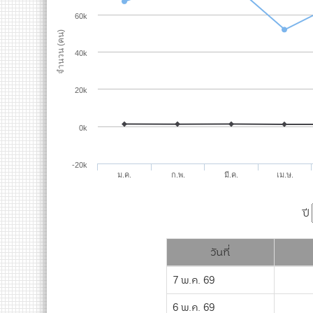
60k
จำนวน (คน)
40k
20k
0k
-20k
ม.ค.
ก.พ.
มี.ค.
เม.ษ.
ปี
วันที่
7 พ.ค. 69
6 พ.ค. 69