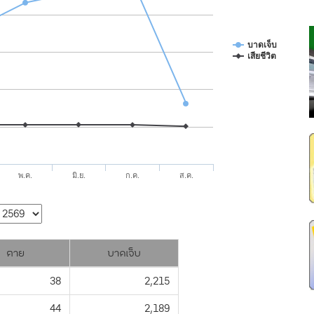
บาดเจ็บ
เสียชีวิต
พ.ค.
มิ.ย.
ก.ค.
ส.ค.
ตาย
บาดเจ็บ
38
2,215
44
2,189